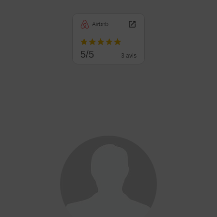
Airbnb
5/5
3 avis