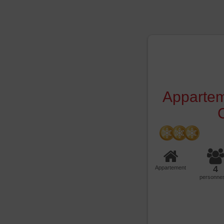
Appartem
4
Appartement
personne