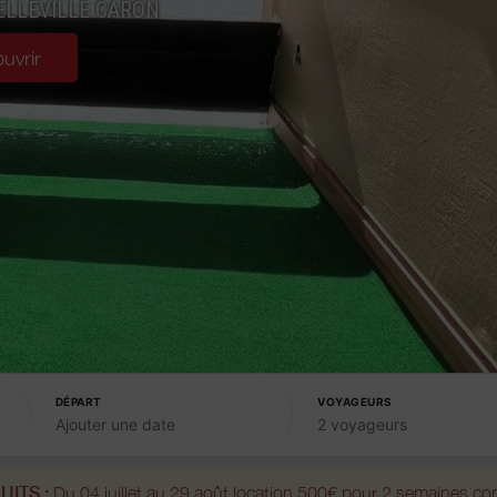
LLEVILLE CARON
uvrir
DÉPART
VOYAGEURS
Ajouter une date
2 voyageurs
UITS :
Du 04 juillet au 29 août location 500€ pour 2 semaines co