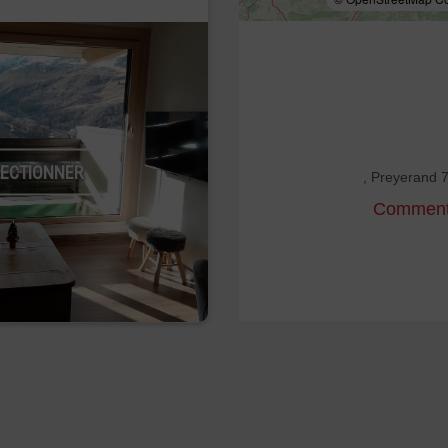
LECTIONNER
, Preyerand 
Comment 