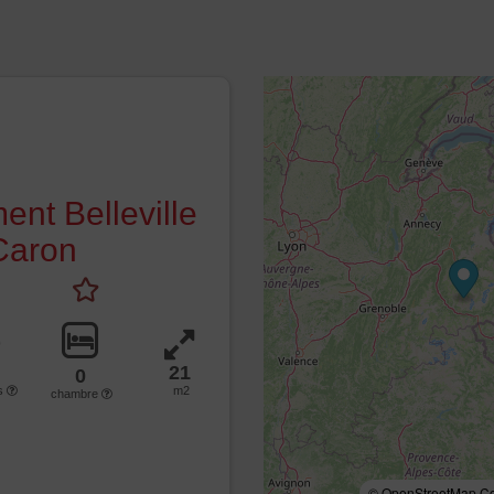
ent Belleville
Caron
21
0
s
m2
chambre
© OpenStreetMap Con