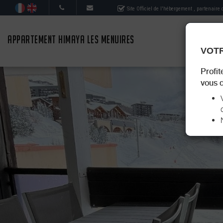
Site Officiel de l'hébergement
, partenaire
APPARTEMENT HIMAYA LES MENUIRES
VOTR
Profit
vous d