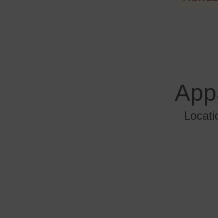
App
Locati