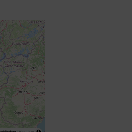
tributors |
MapLibre